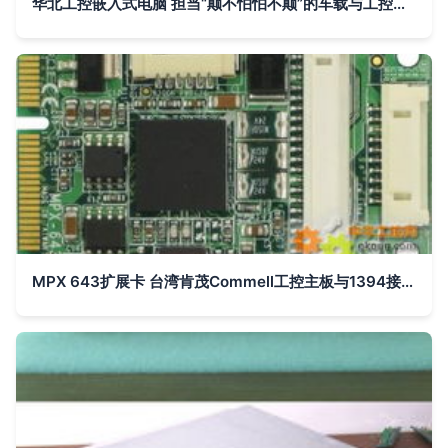
华北工控嵌入式电脑 担当“颠不怕怕不颠”的车载与工控中枢
MPX 643扩展卡 台湾肯茂Commell工控主板与1394接口的卓越之选